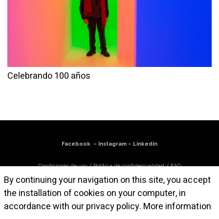
Celebrando 100 años
Facebook
–
Instagram
–
Linkedin
Condiciones de uso
/
Política de confidencialidad
/
FAQ
By continuing your navigation on this site, you accept
Suscríbase a nuestro boletín de noticias
the installation of cookies on your computer, in
accordance with our privacy policy.
More information
© Atelier Cruz-Diez París, 2025. Todas las obras son © Carlos Cruz-Diez /