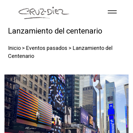
Skip to main content
Lanzamiento del centenario
INICIO
ABOUT
Inicio
>
Eventos pasados
> Lanzamiento del
RGB
Centenario
EVENTOS
OBRAS
PUBLICACIONES
CONTACTO
Spanish