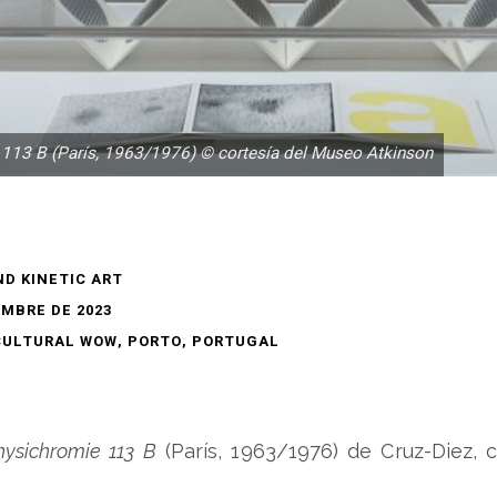
 113 B (París, 1963/1976) © cortesía del Museo Atkinson
D KINETIC ART
EMBRE DE 2023
CULTURAL WOW, PORTO, PORTUGAL
hysichromie 113 B
(París, 1963/1976) de Cruz-Diez,