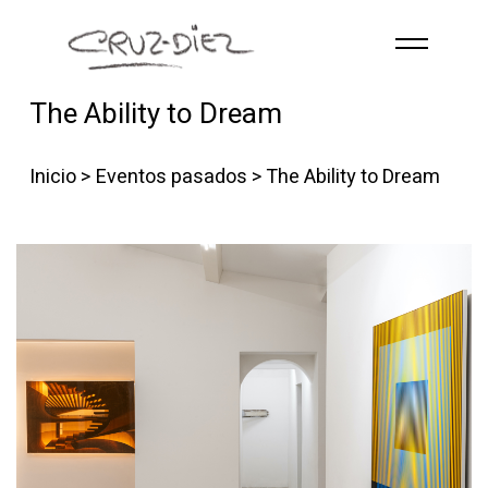
Skip to main content
The Ability to Dream
INICIO
ABOUT
Inicio
>
Eventos pasados
> The Ability to Dream
RGB
EVENTOS
OBRAS
PUBLICACIONES
CONTACTO
Spanish