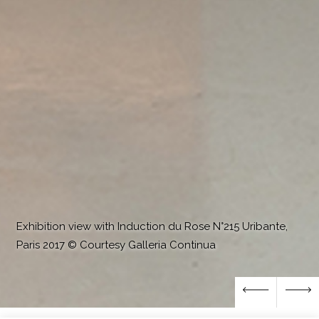
Exhibition view with Induction du Rose N°215 Uribante,
Paris 2017 © Courtesy Galleria Continua