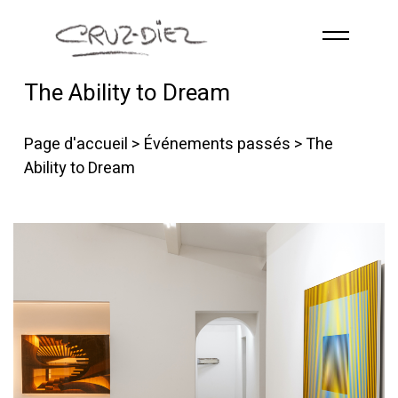
Skip to main content
The Ability to Dream
ACCUEIL
À PROPOS
Page d'accueil
>
Événements passés
> The
RGB
Ability to Dream
ÉVÉNEMENTS
ŒUVRES
PUBLICATIONS
CONTACT
French