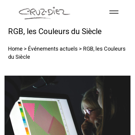
Skip to main content
RGB, les Couleurs du Siècle
ACCUEIL
À PROPOS
Home
>
Événements actuels
> RGB, les Couleurs
RGB
du Siècle
ÉVÉNEMENTS
ŒUVRES
PUBLICATIONS
CONTACT
French