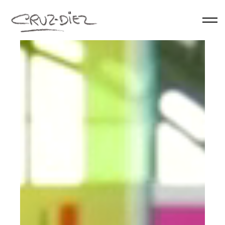
Skip to main content
ACCUEIL
À PROPOS
RGB
ÉVÉNEMENTS
ŒUVRES
PUBLICATIONS
CONTACT
French