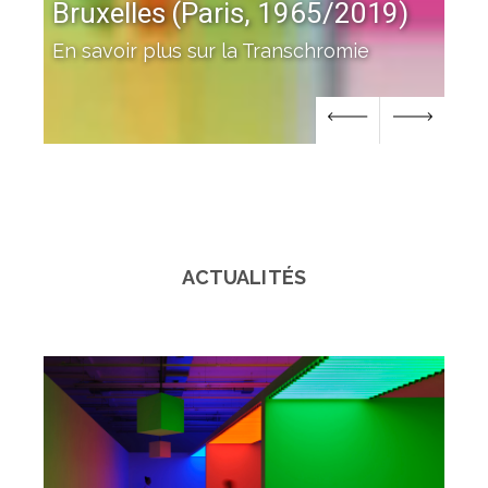
i
Bruxelles (Paris, 1965/2019)
e
Le 
En savoir plus sur la Transchromie
l'e
ACTUALITÉS