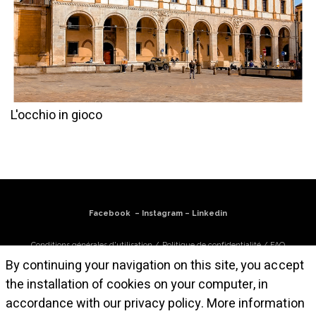
L'occhio in gioco
Facebook
–
Instagram
–
Linkedin
Conditions générales d'utilisation
/
Politique de confidentialité
/
FAQ
By continuing your navigation on this site, you accept
S'abonner à la newsletter
the installation of cookies on your computer, in
accordance with our privacy policy.
More information
© Atelier Cruz-Diez Paris, 2025. Toutes les œuvres sont © Carlos Cruz-Diez /