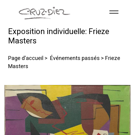
Skip to main content
Exposition individuelle: Frieze
ACCUEIL
Masters
À PROPOS
RGB
Page d'accueil
>
Événements passés
> Frieze
ÉVÉNEMENTS
Masters
ŒUVRES
PUBLICATIONS
CONTACT
French