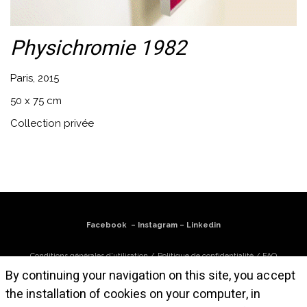
Physichromie 1982
Paris, 2015
50 x 75 cm
Collection privée
Facebook
–
Instagram
–
Linkedin
Conditions générales d'utilisation
/
Politique de confidentialité
/
FAQ
By continuing your navigation on this site, you accept
S'abonner à la newsletter
the installation of cookies on your computer, in