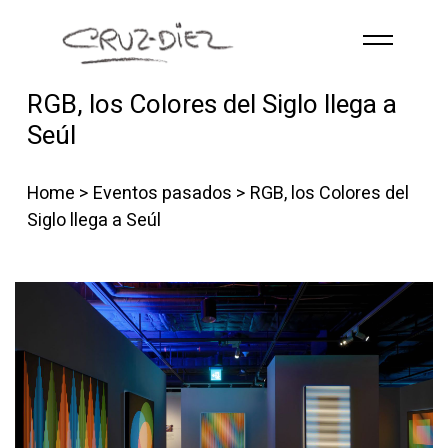
Skip to main content
RGB, los Colores del Siglo llega a
INICIO
Seúl
ABOUT
RGB
Home
>
Eventos pasados
> RGB, los Colores del
EVENTOS
Siglo llega a Seúl
OBRAS
PUBLICACIONES
CONTACTO
Spanish