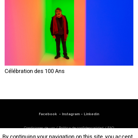
Célébration des 100 Ans
Facebook
–
Instagram
–
Linkedin
Condiciones de uso
/
Política de confidencialidad
/
FAQ
By continuing your navigation on this site, you accept