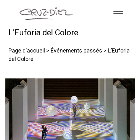
Skip to main content
L’Euforia del Colore
ACCUEIL
À PROPOS
Page d'accueil
>
Événements passés
> L’Euforia
RGB
del Colore
ÉVÉNEMENTS
ŒUVRES
PUBLICATIONS
CONTACT
French