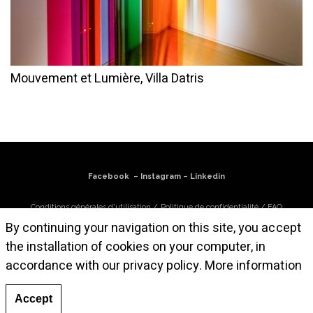
Mouvement et Lumière, Villa Datris
Facebook
–
Instagram
–
Linkedin
Conditions générales d'utilisation
/
Politique de confidentialité
/
FAQ
By continuing your navigation on this site, you accept
S'abonner à la newsletter
the installation of cookies on your computer, in
accordance with our privacy policy.
More information
© Atelier Cruz-Diez Paris, 2025. Toutes les œuvres sont © Carlos Cruz-Diez /
Bridgeman Images 2025
Accept