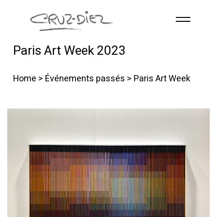
Skip to main content
Paris Art Week 2023
ACCUEIL
À PROPOS
Home
>
Événements passés
> Paris Art Week
RGB
ÉVÉNEMENTS
ŒUVRES
PUBLICATIONS
CONTACT
French